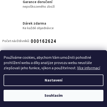
Garance doručení
nepoškozeného zboží
Dárek zdarma
Ke každé objednávce
Počet návštěvníků:
Z
á
Používáme cookies, abychom Vám umožnili pohodlné
NOVINKY
p
prohlížení webu a díky analýze provozu webu neustále
a
zlepšovali jeho funkce, výkon a použitelnost.
Více informací
t
í
Nastavení
Vytvořil Shoptet
Souhlasím
Copyright 2026
Candy shop Zlín
. Všechna práva vyhrazena.