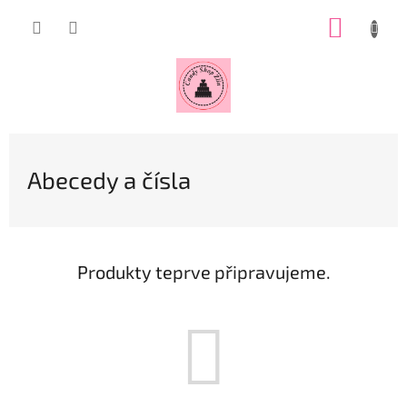
Přejít
NÁKUP
na
obsah
KOŠÍK
Abecedy a čísla
Produkty teprve připravujeme.