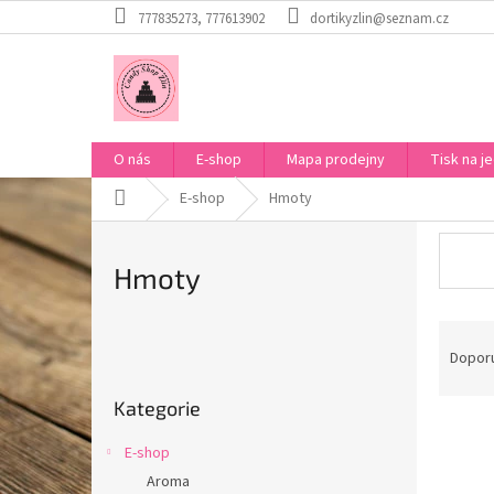
Přejít
777835273, 777613902
dortikyzlin@seznam.cz
na
obsah
O nás
E-shop
Mapa prodejny
Tisk na je
Domů
E-shop
Hmoty
Hmoty
Ř
P
a
Dopor
o
z
Přeskočit
s
e
Kategorie
kategorie
t
n
r
í
E-shop
a
p
Aroma
V
n