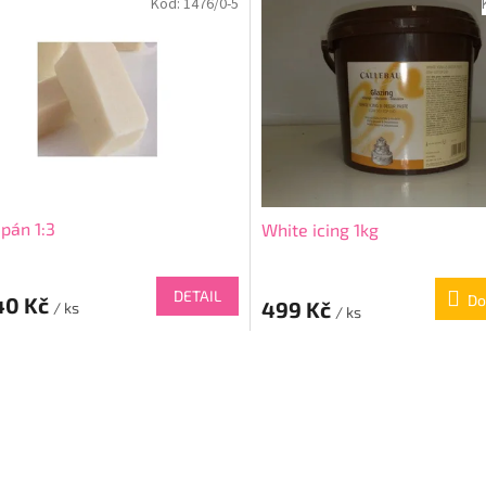
Kód:
1476/0-5
pán 1:3
White icing 1kg
DETAIL
Do
40 Kč
499 Kč
/ ks
/ ks
O
v
l
á
d
a
c