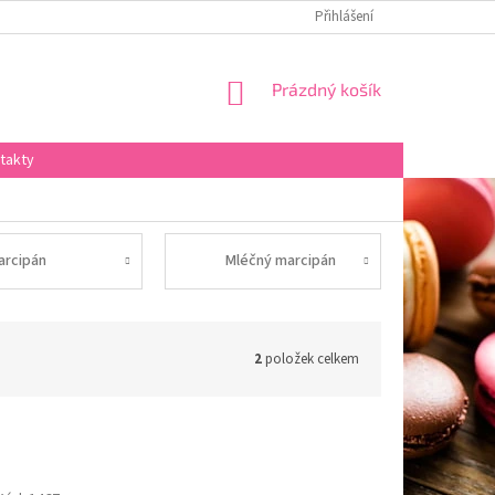
Přihlášení
NÁKUPNÍ
Prázdný košík
KOŠÍK
takty
arcipán
Mléčný marcipán
2
položek celkem