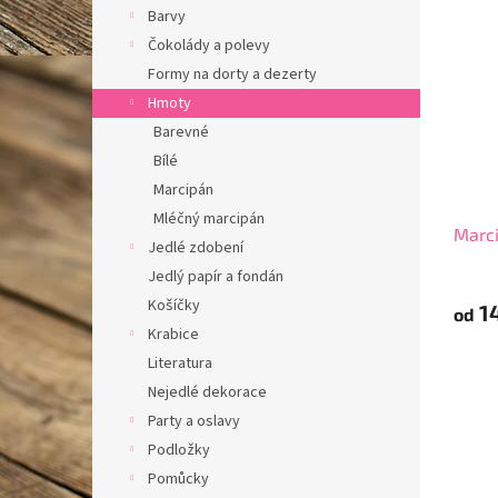
r
Barvy
ý
n
o
p
í
Čokolády a polevy
d
i
p
Formy na dorty a dezerty
u
s
a
Hmoty
k
p
n
t
Barevné
r
e
ů
Bílé
o
l
d
Marcipán
u
Mléčný marcipán
Marci
k
Jedlé zdobení
t
Jedlý papír a fondán
ů
Košíčky
1
od
Krabice
Literatura
Nejedlé dekorace
Party a oslavy
Podložky
Pomůcky