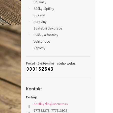
Poukazy
Sáčky, špičky
Stojany
Suroviny
Svatební dekorace
Svíčky a fontány
Velikonoce
Zápichy
Počet návštěvníků našeho webu:
Kontakt
E-shop
dortikyzlin
@
seznam.cz
777835273, 777613902