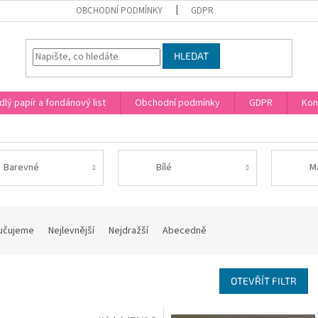
OBCHODNÍ PODMÍNKY
GDPR
HLEDAT
dlý papír a fondánový list
Obchodní podmínky
GDPR
Kon
Barevné
Bílé
M
učujeme
Nejlevnější
Nejdražší
Abecedně
OTEVŘÍT FILTR