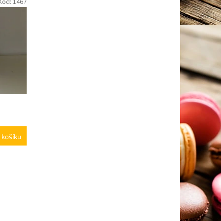
Kód:
1467
 košíku