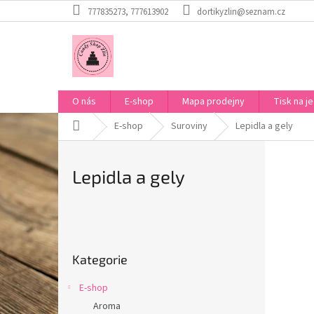
Přejít
777835273, 777613902
dortikyzlin@seznam.cz
na
obsah
O nás
E-shop
Mapa prodejny
Tisk na je
Domů
E-shop
Suroviny
Lepidla a gely
Lepidla a gely
P
o
Přeskočit
s
Kategorie
kategorie
t
r
E-shop
a
Aroma
n