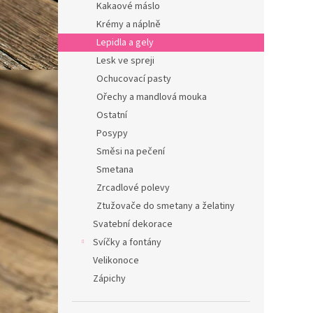
Kakaové máslo
Krémy a náplně
Lepidla a gely
Lesk ve spreji
Ochucovací pasty
Ořechy a mandlová mouka
Ostatní
Posypy
Směsi na pečení
Smetana
Zrcadlové polevy
Ztužovače do smetany a želatiny
Svatební dekorace
Svíčky a fontány
Velikonoce
Zápichy