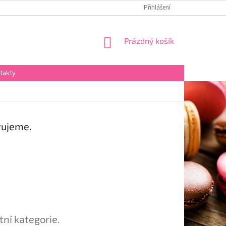
Přihlášení
NÁKUPNÍ
Prázdný košík
KOŠÍK
takty
vujeme.
tní kategorie.