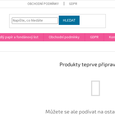
OBCHODNÍ PODMÍNKY
GDPR
HLEDAT
dlý papír a fondánový list
Obchodní podmínky
GDPR
Kon
Produkty teprve připra
Můžete se ale podívat na osta