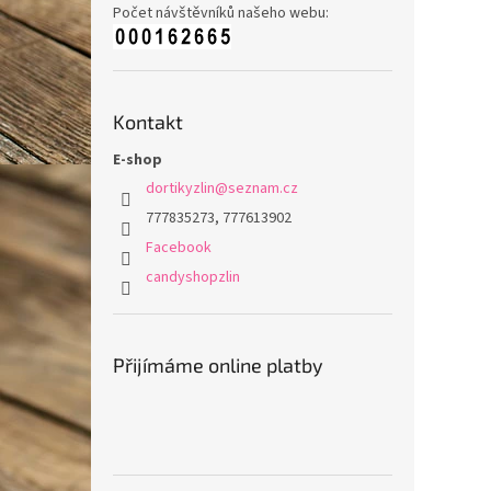
Počet návštěvníků našeho webu:
Kontakt
E-shop
dortikyzlin
@
seznam.cz
777835273, 777613902
Facebook
candyshopzlin
Přijímáme online platby