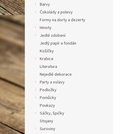
Barvy
n
í
Čokolády a polevy
p
Formy na dorty a dezerty
a
Hmoty
n
Jedlé zdobení
e
Jedlý papír a fondán
l
Košíčky
Krabice
Literatura
Nejedlé dekorace
Party a oslavy
Podložky
Pomůcky
Poukazy
Sáčky, špičky
Stojany
Suroviny