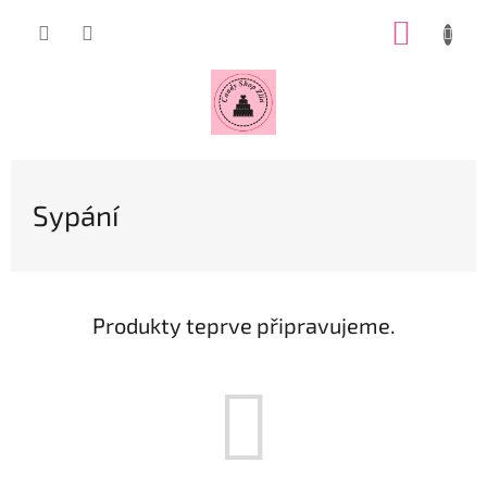
Přejít
NÁKUP
na
obsah
KOŠÍK
Sypání
Produkty teprve připravujeme.