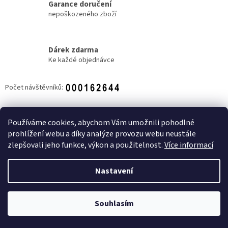
Garance doručení
nepoškozeného zboží
Dárek zdarma
Ke každé objednávce
Počet návštěvníků:
Z
á
Používáme cookies, abychom Vám umožnili pohodlné
NOVINKY
p
prohlížení webu a díky analýze provozu webu neustále
a
zlepšovali jeho funkce, výkon a použitelnost.
Více informací
t
í
Nastavení
Vytvořil Shoptet
Souhlasím
Copyright 2026
Candy shop Zlín
. Všechna práva vyhrazena.