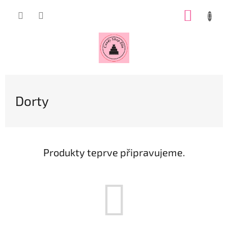
Přejít
NÁKUP
na
obsah
KOŠÍK
Dorty
Produkty teprve připravujeme.