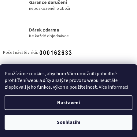
Garance doručení
nepoškozeného zboží
Dárek zdarma
Ke každé objednávce
Počet návštěvníků:
Z
á
Používáme cookies, abychom Vám umožnili pohodlné
NOVINKY
p
prohlížení webu a díky analýze provozu webu neustále
a
zlepšovali jeho funkce, výkon a použitelnost.
Více informací
t
í
Nastavení
Vytvořil Shoptet
Souhlasím
Copyright 2026
Candy shop Zlín
. Všechna práva vyhrazena.