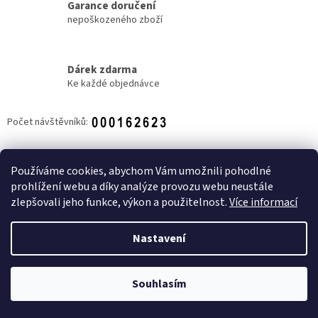
Garance doručení
nepoškozeného zboží
Dárek zdarma
Ke každé objednávce
Počet návštěvníků:
Z
á
Používáme cookies, abychom Vám umožnili pohodlné
NOVINKY
p
prohlížení webu a díky analýze provozu webu neustále
a
zlepšovali jeho funkce, výkon a použitelnost.
Více informací
t
í
Nastavení
Vytvořil Shoptet
Souhlasím
Copyright 2026
Candy shop Zlín
. Všechna práva vyhrazena.