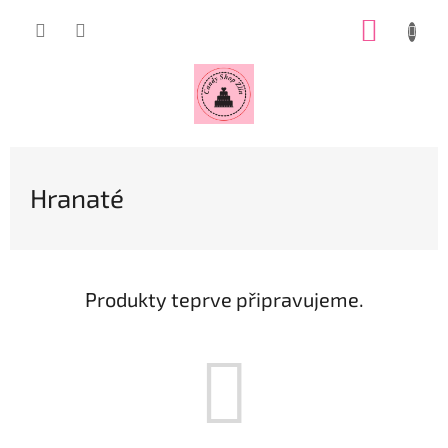
Přejít
NÁKUP
na
obsah
KOŠÍK
Hranaté
Produkty teprve připravujeme.