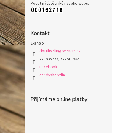
Počet návštěvníků našeho webu:
Kontakt
E-shop
dortikyzlin
@
seznam.cz
777835273, 777613902
Facebook
candyshopzlin
Přijímáme online platby