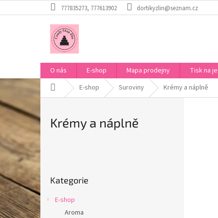
Přejít
777835273, 777613902
dortikyzlin@seznam.cz
na
obsah
O nás
E-shop
Mapa prodejny
Tisk na je
Domů
E-shop
Suroviny
Krémy a náplně
Krémy a náplně
P
o
Přeskočit
s
Kategorie
kategorie
t
r
E-shop
a
Aroma
n