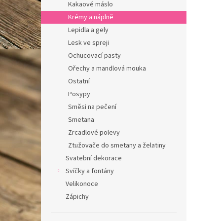
Kakaové máslo
Krémy a náplně
Lepidla a gely
Lesk ve spreji
Ochucovací pasty
Ořechy a mandlová mouka
Ostatní
Posypy
Směsi na pečení
Smetana
Zrcadlové polevy
Ztužovače do smetany a želatiny
Svatební dekorace
Svíčky a fontány
Velikonoce
Zápichy