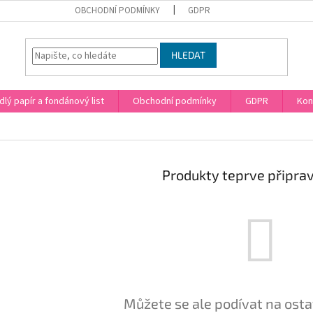
OBCHODNÍ PODMÍNKY
GDPR
HLEDAT
dlý papír a fondánový list
Obchodní podmínky
GDPR
Kon
Produkty teprve připra
Můžete se ale podívat na osta