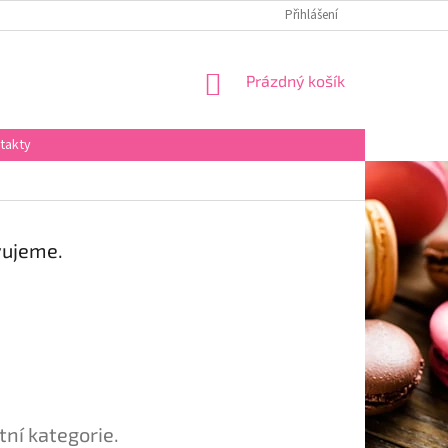
Přihlášení
NÁKUPNÍ
Prázdný košík
KOŠÍK
takty
vujeme.
tní kategorie.