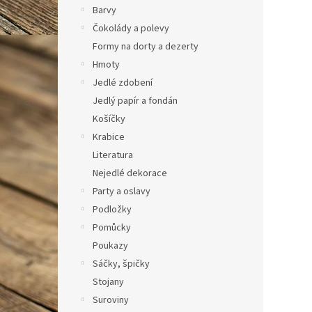
Barvy
n
í
Čokolády a polevy
p
Formy na dorty a dezerty
a
Hmoty
n
Jedlé zdobení
e
Jedlý papír a fondán
l
Košíčky
Krabice
Literatura
Nejedlé dekorace
Party a oslavy
Podložky
Pomůcky
Poukazy
Sáčky, špičky
Stojany
Suroviny