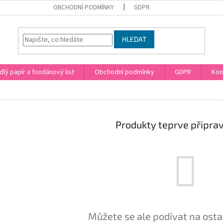
OBCHODNÍ PODMÍNKY
GDPR
HLEDAT
dlý papír a fondánový list
Obchodní podmínky
GDPR
Kon
Produkty teprve připra
Můžete se ale podívat na osta