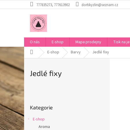
Přejít
777835273, 777613902
dortikyzlin@seznam.cz
na
obsah
O nás
E-shop
Mapa prodejny
Tisk na je
Domů
E-shop
Barvy
Jedlé fixy
Jedlé fixy
P
o
Přeskočit
s
Kategorie
kategorie
t
r
E-shop
a
Aroma
n