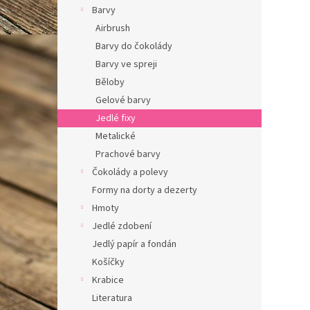
Barvy
n
í
Airbrush
p
Barvy do čokolády
a
Barvy ve spreji
n
Běloby
e
Gelové barvy
l
Jedlé fixy
Metalické
Prachové barvy
Čokolády a polevy
Formy na dorty a dezerty
Hmoty
Jedlé zdobení
Jedlý papír a fondán
Košíčky
Krabice
Literatura