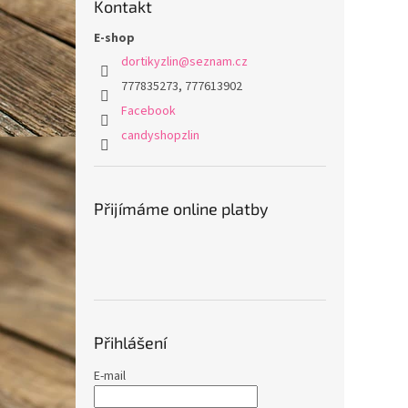
Kontakt
E-shop
dortikyzlin
@
seznam.cz
777835273, 777613902
Facebook
candyshopzlin
Přijímáme online platby
Přihlášení
E-mail