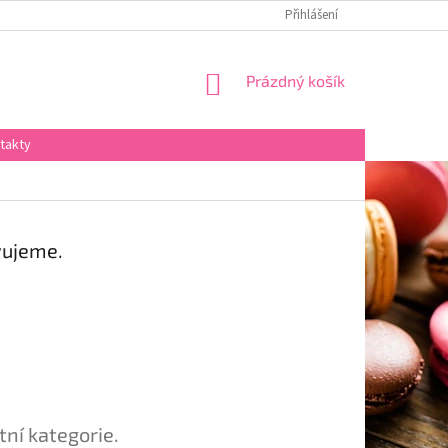
Přihlášení
NÁKUPNÍ
Prázdný košík
KOŠÍK
takty
vujeme.
tní kategorie.