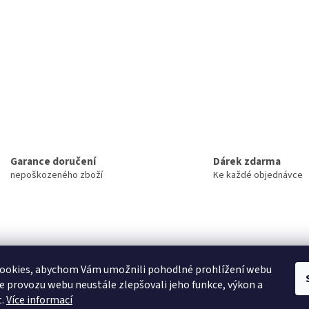
Garance doručení
Dárek zdarma
nepoškozeného zboží
Ke každé objednávce
ookies, abychom Vám umožnili pohodlné prohlížení webu
ze provozu webu neustále zlepšovali jeho funkce, výkon a
NOVINKY
t.
Více informací