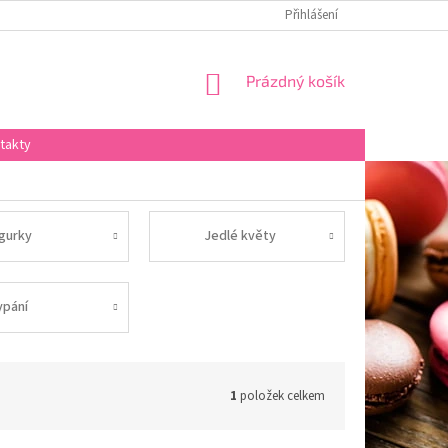
Přihlášení
NÁKUPNÍ
Prázdný košík
KOŠÍK
takty
igurky
Jedlé květy
ypání
1
položek celkem