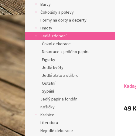
n
Barvy
n
í
í
Čokolády a polevy
p
p
V
Formy na dorty a dezerty
r
a
ý
Hmoty
o
n
p
Jedlé zdobení
d
e
i
u
Čokol.dekorace
l
s
k
Dekorace z jedlého papíru
p
t
r
Figurky
ů
o
Jedlé květy
d
Jedlé zlato a stříbro
u
Ostatní
Kaday
k
Sypání
t
Jedlý papír a fondán
ů
Košíčky
49 
Krabice
Literatura
Nejedlé dekorace