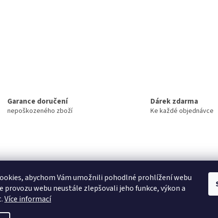
Garance doručení
Dárek zdarma
nepoškozeného zboží
Ke každé objednávce
ookies, abychom Vám umožnili pohodlné prohlížení webu
ze provozu webu neustále zlepšovali jeho funkce, výkon a
NOVINKY
t.
Více informací