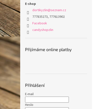
E-shop
dortikyzlin
@
seznam.cz
777835273, 777613902
Facebook
candyshopzlin
Přijímáme online platby
Přihlášení
E-mail
Heslo