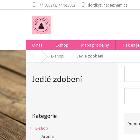
Přejít
777835273, 777613902
dortikyzlin@seznam.cz
na
obsah
O nás
E-shop
Mapa prodejny
Tisk na je
Domů
E-shop
Jedlé zdobení
Jedlé zdobení
P
o
Přeskočit
s
Kategorie
kategorie
Ř
t
a
Dopor
r
E-shop
z
a
e
Aroma
n