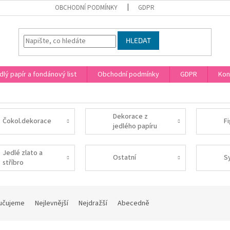
OBCHODNÍ PODMÍNKY
GDPR
HLEDAT
dlý papír a fondánový list
Obchodní podmínky
GDPR
Kon
Dekorace z
Čokol.dekorace
F
jedlého papíru
Jedlé zlato a
Ostatní
S
stříbro
učujeme
Nejlevnější
Nejdražší
Abecedně