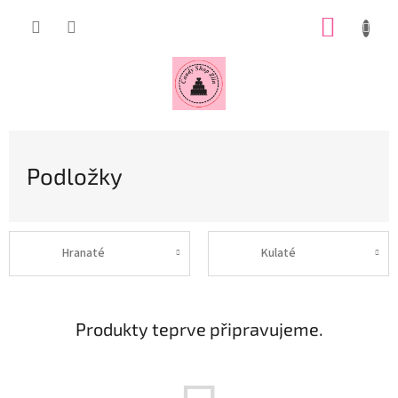
Přejít
NÁKUP
na
obsah
KOŠÍK
Podložky
Hranaté
Kulaté
Produkty teprve připravujeme.