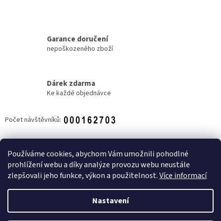
Garance doručení
nepoškozeného zboží
Dárek zdarma
Ke každé objednávce
Počet návštěvníků:
Z
á
Používáme cookies, abychom Vám umožnili pohodlné
NOVINKY
p
prohlížení webu a díky analýze provozu webu neustále
a
zlepšovali jeho funkce, výkon a použitelnost.
Více informací
t
í
Nastavení
Vytvořil Shoptet