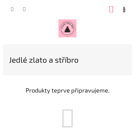
Přejít
NÁKUP
na
obsah
KOŠÍK
Jedlé zlato a stříbro
Produkty teprve připravujeme.