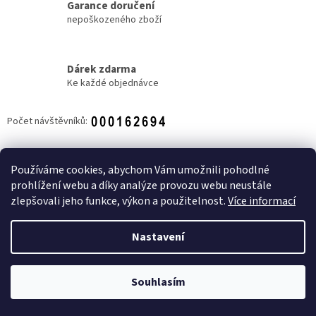
Garance doručení
nepoškozeného zboží
Dárek zdarma
Ke každé objednávce
Počet návštěvníků:
Z
á
Používáme cookies, abychom Vám umožnili pohodlné
NOVINKY
p
prohlížení webu a díky analýze provozu webu neustále
a
zlepšovali jeho funkce, výkon a použitelnost.
Více informací
t
í
Nastavení
Vytvořil Shoptet
Souhlasím
Copyright 2026
Candy shop Zlín
. Všechna práva vyhrazena.