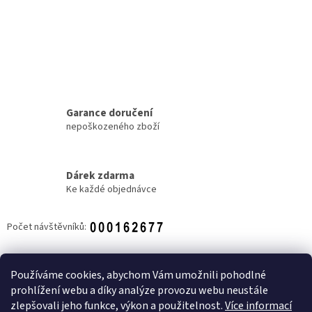
r
v
k
y
v
ý
p
i
s
Garance doručení
u
nepoškozeného zboží
Dárek zdarma
Ke každé objednávce
Počet návštěvníků:
Z
á
Používáme cookies, abychom Vám umožnili pohodlné
NOVINKY
p
prohlížení webu a díky analýze provozu webu neustále
a
zlepšovali jeho funkce, výkon a použitelnost.
Více informací