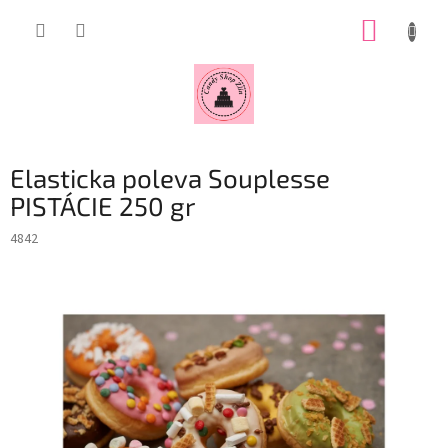
Přejít
NÁKUP
na
obsah
KOŠÍK
Elasticka poleva Souplesse
PISTÁCIE 250 gr
4842