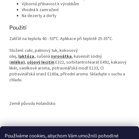
Výborná přilnavost k výrobkům
Vhodná k zamražení
Na dezerty a dorty
Použití
Zahřát na teplotu 40 - 50°C. Aplikace při teplotě 25-35°C.
Složení: cukr, palmový tuk, kokosový
olej,
laktóza,
sušená
syrovátka
, kaseinát sodný
(
mléko)
,
sójový lecitin
E322, sorbitantristearát E492, kakaový
likér, vanilkové aroma, potravinářská modř E133, Cl
potravinářská oranž E160a, přírodní aroma. Skladujte v suchu a
chladu.
Země původu Holandsko
Z
á
Používáme cookies, abychom Vám umožnili pohodlné