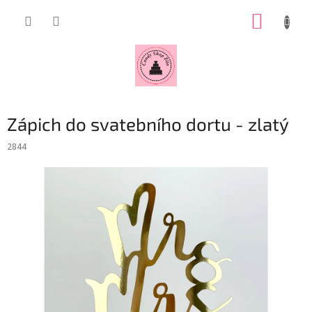
Přejít
NÁKUP
na
obsah
KOŠÍK
Zápich do svatebního dortu - zlatý
2844