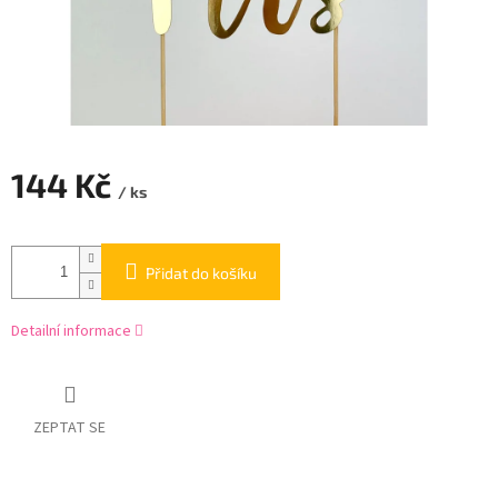
144 Kč
/ ks
Měrná
cena:
Přidat do košíku
Detailní informace
ZEPTAT SE