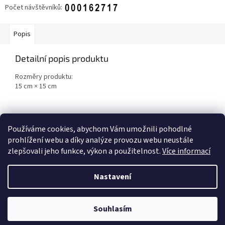
Počet návštěvníků:
Popis
Detailní popis produktu
Rozměry produktu:
15 cm × 15 cm
Z
á
Používáme cookies, abychom Vám umožnili pohodlné
NOVINKY
p
prohlížení webu a díky analýze provozu webu neustále
a
zlepšovali jeho funkce, výkon a použitelnost.
Více informací
t
í
Nastavení
Vytvořil Shoptet
Souhlasím
Copyright 2026
Candy shop Zlín
. Všechna práva vyhrazena.